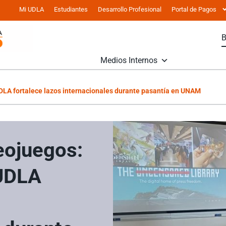
Mi UDLA
Estudiantes
Desarrollo Profesional
Portal de Pagos
Medios Internos
UDLA fortalece lazos internacionales durante pasantía en UNAM
deojuegos:
UDLA