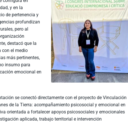
se configura en
dad, y en la
io de pertenencia y
gencias profundizan
rales, pero al
organización
nte, destacó que la
n con el medio
ias más pertinentes,
omo insumo para
ducación emocional en
tación se conectó directamente con el proyecto de Vinculación
anes de la Tierra: acompañamiento psicosocial y emocional en
ativa orientada a fortalecer apoyos psicosociales y emocionales
igación aplicada, trabajo territorial e intervención