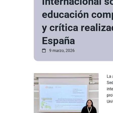
Internacional s
educación com
y crítica realiz
España
9 marzo, 2026
La 
Sed
int
pro
Uni