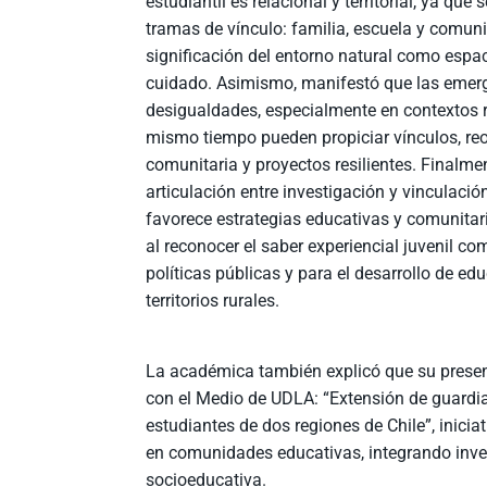
estudiantil es relacional y
territorial, ya que 
tramas de vínculo: familia, escuela y comuni
significación del entorno natural como espac
cuidado. Asimismo, manifestó que las emer
desigualdades, especialmente en contextos ru
mismo tiempo pueden propiciar vínculos, re
comunitaria y proyectos resilientes. Finalme
articulación entre investigación y vinculació
favorece estrategias educativas y comunitar
al reconocer el saber experiencial juvenil c
políticas públicas y para el desarrollo de e
territorios rurales.
La académica también explicó que su presen
con el Medio de UDLA: “Extensión de guardi
estudiantes de dos regiones de Chile”, inici
en comunidades educativas, integrando invest
socioeducativa.