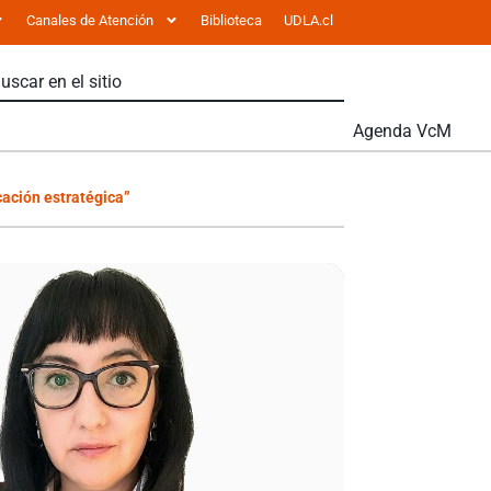
Canales de Atención
Biblioteca
UDLA.cl
Agenda VcM
cación estratégica”