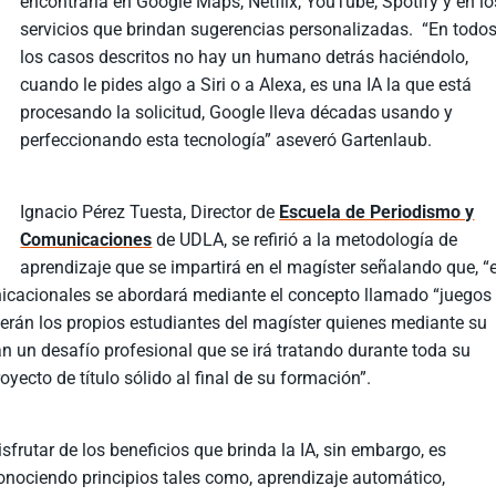
encontrarla en Google Maps, Netflix, YouTube, Spotify y en lo
servicios que brindan sugerencias personalizadas. “En todo
los casos descritos no hay un humano detrás haciéndolo,
cuando le pides algo a Siri o a Alexa, es una IA la que está
procesando la solicitud, Google lleva décadas usando y
perfeccionando esta tecnología” aseveró Gartenlaub.
Ignacio Pérez Tuesta, Director de
Escuela de Periodismo y
Comunicaciones
de UDLA, se refirió a la metodología de
aprendizaje que se impartirá en el magíster señalando que, “e
unicacionales se abordará mediante el concepto llamado “juegos
serán los propios estudiantes del magíster quienes mediante su
rán un desafío profesional que se irá tratando durante toda su
oyecto de título sólido al final de su formación”.
frutar de los beneficios que brinda la IA, sin embargo, es
onociendo principios tales como, aprendizaje automático,