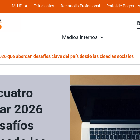
Mi UDLA
Estudiantes
Desarrollo Profesional
Portal de Pagos
Medios Internos
26 que abordan desafíos clave del país desde las ciencias sociales
cuatro
ar 2026
safíos