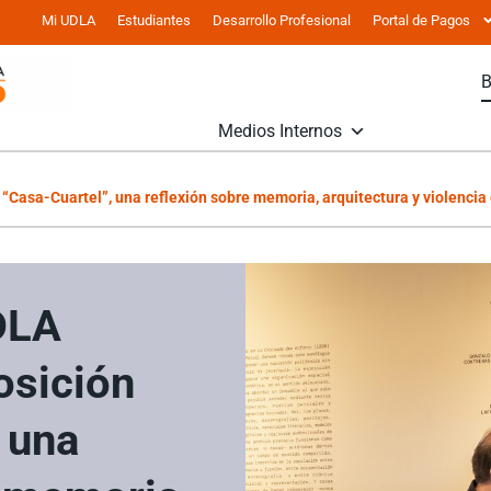
Mi UDLA
Estudiantes
Desarrollo Profesional
Portal de Pagos
Medios Internos
“Casa-Cuartel”, una reflexión sobre memoria, arquitectura y violencia 
DLA
osición
 una