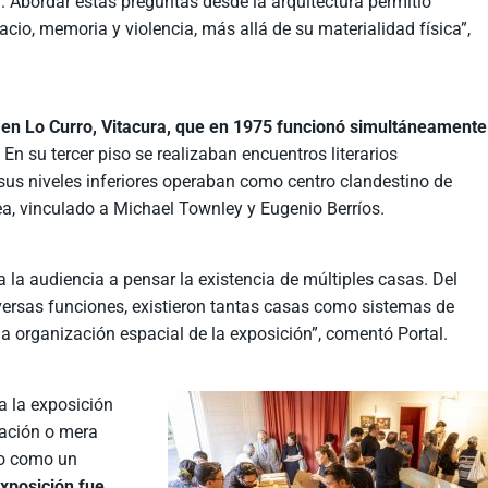
l. Abordar estas preguntas desde la arquitectura permitió
acio, memoria y violencia, más allá de su materialidad física”,
a en Lo Curro, Vitacura, que en 1975 funcionó simultáneamente
. En su tercer piso se realizaban encuentros literarios
sus niveles inferiores operaban como centro clandestino de
a, vinculado a Michael Townley y Eugenio Berríos.
 a la audiencia a pensar la existencia de múltiples casas. Del
rsas funciones, existieron tantas casas como sistemas de
 la organización espacial de la exposición”, comentó Portal.
a la exposición
ración o mera
no como un
exposición fue