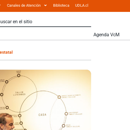
Canales de Atención
Biblioteca
UDLA.cl
Agenda VcM
estatal