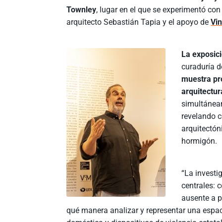
Townley
, lugar en el que se experimentó con
arquitecto Sebastián Tapia y el apoyo de
Vi
La exposici
curaduría d
muestra pro
arquitectu
simultáneam
revelando c
arquitectón
hormigón.
“La investi
centrales: 
ausente a p
qué manera analizar y representar una espa