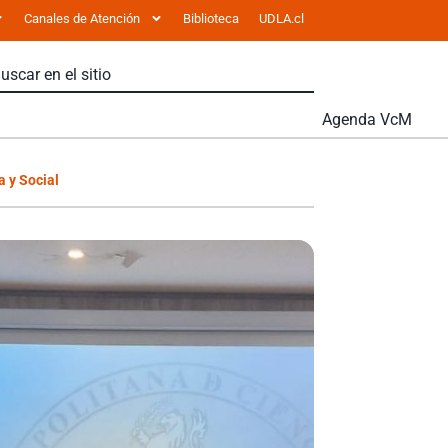
Canales de Atención
Biblioteca
UDLA.cl
Agenda VcM
a y Social