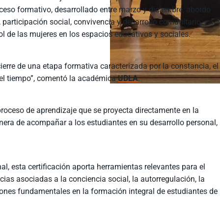
ceso formativo, desarrollado entre marzo y diciembre, abordó
 participación social, convivencia y desarrollo comunitario,
l de las mujeres en los espacios educativos y sociales.
 cierre de una etapa formativa caracterizada por la constancia, el
 el tiempo”, comentó la académica
UDLA
.
proceso de aprendizaje que se proyecta directamente en la
nera de acompañar a los estudiantes en su desarrollo personal,
, esta certificación aporta herramientas relevantes para el
as asociadas a la conciencia social, la autorregulación, la
iones fundamentales en la formación integral de estudiantes de