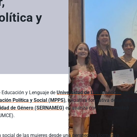
,
lítica y
de Educación y Lenguaje de
Universidad de Las Américas
, recibi
ación Política y Social (MPPS)
, iniciativa formativa desarrollad
Equidad de Género (SERNAMEG)
en alianza con la Universidad
(UMCE).
n social de las mujeres desde una perspectiva formativa,