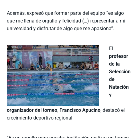
Además, expresó que formar parte del equipo “es algo
que me llena de orgullo y felicidad (…) representar a mi
universidad y disfrutar de algo que me apasiona”.
El
profesor
de la
Selección
de
Natación
y
organizador del torneo
,
Francisco Apucino
, destacó el
crecimiento deportivo regional:
“Es un orgullo para nuestra institución realizar un torneo