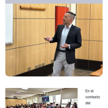
En el
contexto
del