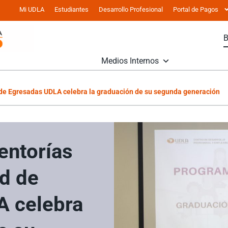
Mi UDLA
Estudiantes
Desarrollo Profesional
Portal de Pagos
Medios Internos
de Egresadas UDLA celebra la graduación de su segunda generación
entorías
d de
A celebra