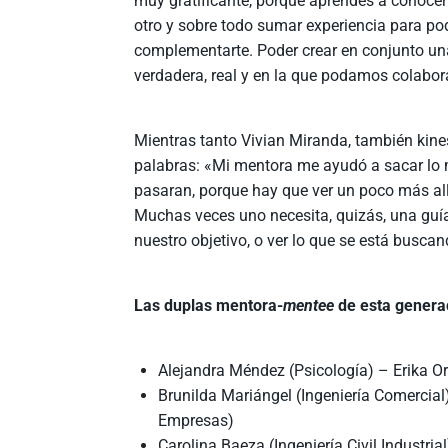
muy gratificante, porque aprendes a conocert
otro y sobre todo sumar experiencia para po
complementarte. Poder crear en conjunto u
verdadera, real y en la que podamos colabora
Mientras tanto Vivian Miranda, también kine
palabras: «Mi mentora me ayudó a sacar lo m
pasaran, porque hay que ver un poco más al
Muchas veces uno necesita, quizás, una guía
nuestro objetivo, o ver lo que se está buscan
Las duplas mentora-
mentee
de esta generac
Alejandra Méndez (Psicología) – Erika Or
Brunilda Mariángel (Ingeniería Comercial
Empresas)
Carolina Baeza (Ingeniería Civil Industri