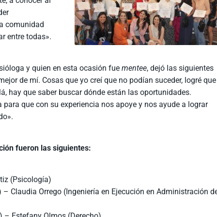
e, a conocer al
der
na comunidad
r entre todas».
sióloga y quien en esta ocasión fue
mentee
, dejó las siguientes
ejor de mí. Cosas que yo creí que no podían suceder, logré que
lá, hay que saber buscar dónde están las oportunidades.
 para que con su experiencia nos apoye y nos ayude a lograr
do».
ión fueron las siguientes:
tiz (Psicología)
) – Claudia Orrego (Ingeniería en Ejecución en Administración d
al) – Estefany Olmos (Derecho)