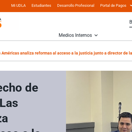
Mi UDLA
Estudiantes
Desarrollo Profesional
Portal de Pagos
Medios Internos
Américas analiza reformas al acceso a la justicia junto a director de l
echo de
 Las
za