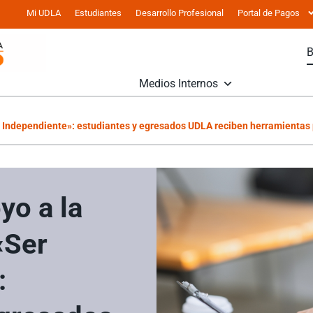
Mi UDLA
Estudiantes
Desarrollo Profesional
Portal de Pagos
Medios Internos
r Independiente»: estudiantes y egresados UDLA reciben herramientas 
yo a la
«Ser
: