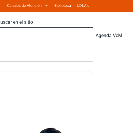
Canales de Atención
Biblioteca
UDLA.cl
Agenda VcM