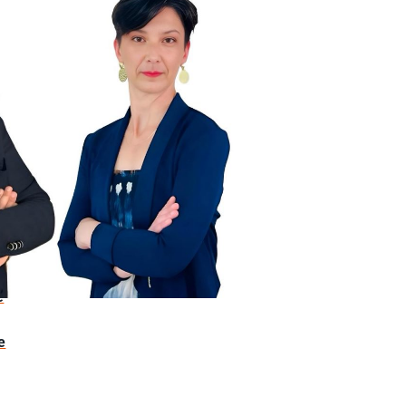
e
e
a