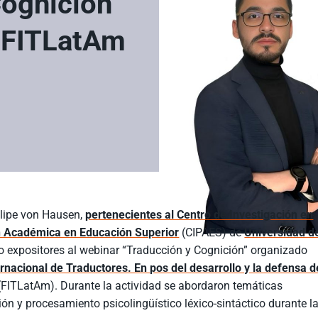
Cognición”
 FITLatAm
elipe von Hausen,
pertenecientes al Centro de Investigación en
ón Académica en Educación Superior
(CIPAES) de
Universidad d
 expositores al webinar “Traducción y Cognición” organizado
rnacional de Traductores. En pos del desarrollo y la defensa d
FITLatAm). Durante la actividad se abordaron temáticas
ón y procesamiento psicolingüístico léxico-sintáctico durante l