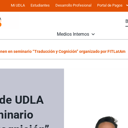
Mi UDLA
Estudiantes
Desarrollo Profesional
Portal de Pagos
Medios Internos
nen en seminario “Traducción y Cognición” organizado por FITLatAm
 de UDLA
inario