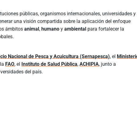
tituciones públicas, organismos internacionales, universidades y
generar una visión compartida sobre la aplicación del enfoque
los ámbitos
animal
,
humano
y
ambiental
para fortalecer la
obales.
icio Nacional de Pesca y Acuicultura (Sernapesca)
, el
Ministeri
 la
FAO
, el
Instituto de Salud Pública
,
ACHIPIA
, junto a
versidades del país.