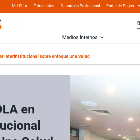
Mi UDLA
Estudiantes
Desarrollo Profesional
Portal de Pagos
Medios Internos
er interinstitucional sobre enfoque Una Salud
DLA en
tucional