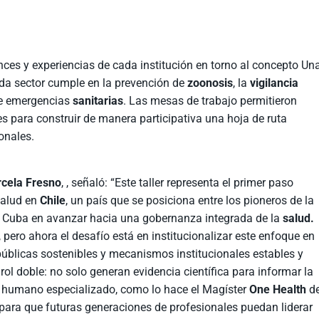
nces y experiencias de cada institución en torno al concepto Un
ada sector cumple en la prevención de
zoonosis
, la
vigilancia
te emergencias
sanitarias
. Las mesas de trabajo permitieron
des para construir de manera participativa una hoja de ruta
ionales.
cela Fresno
, , señaló: “Este taller representa el primer paso
Salud en
Chile
, un país que se posiciona entre los pioneros de la
 y Cuba en avanzar hacia una gobernanza integrada de la
salud.
, pero ahora el desafío está en institucionalizar este enfoque en
públicas sostenibles y mecanismos institucionales estables y
l doble: no solo generan evidencia científica para informar la
l humano especializado, como lo hace el Magíster
One Health
d
e para que futuras generaciones de profesionales puedan liderar