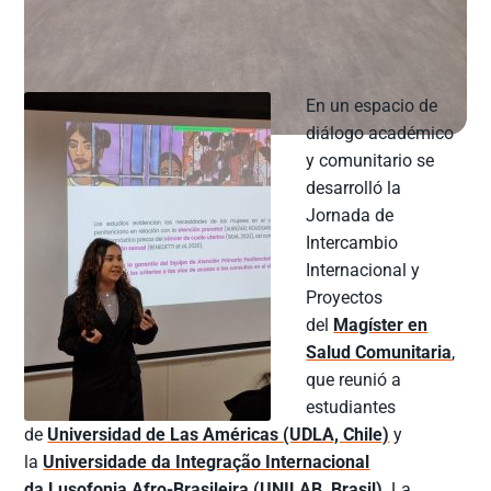
En un espacio de
diálogo académico
y comunitario se
desarrolló la
Jornada de
Intercambio
Internacional y
Proyectos
del
Magíster en
Salud Comunitaria
,
que reunió a
estudiantes
de
Universidad de Las Américas (UDLA, Chile)
y
la
Universidade da Integração Internacional
da Lusofonia Afro-Brasileira (UNILAB, Brasil)
. La