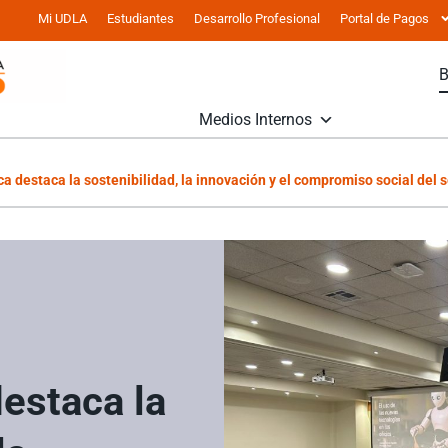
Mi UDLA
Estudiantes
Desarrollo Profesional
Portal de Pagos
Medios Internos
a destaca la sostenibilidad, la innovación y el compromiso social del 
estaca la