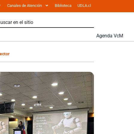
Canales de Atención
Biblioteca
UDLA.cl
Agenda VcM
sector