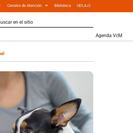
Canales de Atención
Biblioteca
UDLA.cl
Agenda VcM
nal