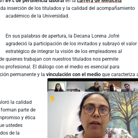
un
89% de pertinencia laboral
en la
carrera de
Medicina
ólida inserción de los titulados y la calidad del acompañamiento
académico de la Universidad.
En sus palabras de apertura, la Decana Lorena Jofré
agradeció la participación de los invitados y subrayó el valor
estratégico de integrar la visión de los empleadores al
de quienes trabajan con nuestros titulados nos permite
o profesional. El diálogo con el medio es esencial para
zación permanente y la
vinculación con el medio
que caracteriza 
loró la calidad
 forman parte de
mpromiso y ética
que ustedes
ados de la