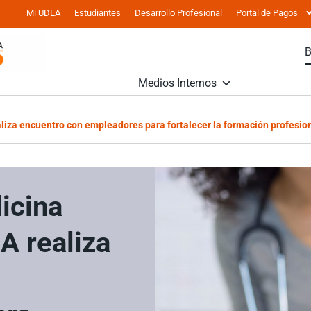
Mi UDLA
Estudiantes
Desarrollo Profesional
Portal de Pagos
Medios Internos
liza encuentro con empleadores para fortalecer la formación profesio
icina
A realiza