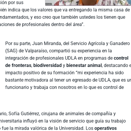
ión por sus
mbién indica que los valores que va entregando la misma casa de
undamentados, y eso creo que también ustedes los tienen que
iones de profesionales dentro del área”.
Por su parte, Juan Miranda, del Servicio Agrícola y Ganadero
(SAG) de Valparaíso, compartió su experiencia en la
integración de profesionales UDLA en programas de
control
de fronteras
,
biodiversidad
y
bienestar animal
, destacando e
impacto positivo de su formación “mi experiencia ha sido
bastante motivadora al tener un egresado de UDLA, que es u
funcionario y trabaja con nosotros en lo que es control de
rio, Sofía Gutiérrez, cirujana de animales de compañía y
ersitaria influyó en la visión de servicio que guía su trabajo
fue la mirada valórica de la Universidad. Los
operativos