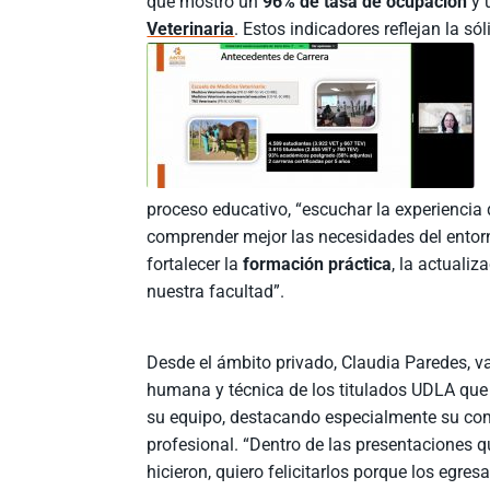
que mostró un
96% de tasa de ocupación
y 
Veterinaria
. Estos indicadores reflejan la s
proceso educativo, “escuchar la experiencia 
comprender mejor las necesidades del entorn
fortalecer la
formación práctica
, la actuali
nuestra facultad”.
Desde el ámbito privado, Claudia Paredes, va
humana y técnica de los titulados UDLA que
su equipo, destacando especialmente su co
profesional. “Dentro de las presentaciones 
hicieron, quiero felicitarlos porque los egres