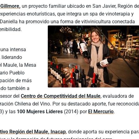
 Gillmore
,
un proyecto familiar ubicado en San Javier, Región de
xperiencias enoturísticas, que integra un spa de vinoterapia y
 Daniella ha promovido una forma de vitivinicultura conectada
enibilidad.
 una intensa
, liderando
el Maule, la Mesa
nario Pueblo
cipación de más
vado también a
sesor del
Centro de Competitividad del Maule
, evaluadora de
ración Chilena del Vino. Por su destacado aporte, fue reconocid
3) y las
100 Mujeres Líderes
(2014) por
El Mercurio
.
tivo Región del Maule, Inacap
, donde aporta su experiencia par