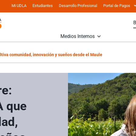
Mi UDLA
Estudiantes
Desarrollo Profesional
Portal de Pagos
Medios Internos
ltiva comunidad, innovación y sueños desde el Maule
re:
A que
dad,