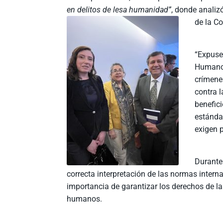
en delitos de lesa humanidad”
, donde analiz
de la C
“Expuse
Humanos
crímene
contra 
benefic
estánda
exigen p
Durante 
correcta interpretación de las normas intern
importancia de garantizar los derechos de l
humanos.