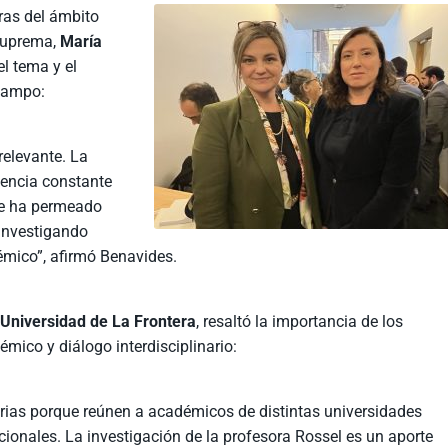
ras del ámbito
 Suprema,
María
el tema y el
 campo:
relevante. La
dencia constante
ue ha permeado
 investigando
émico”, afirmó Benavides.
a
Universidad de La Frontera
, resaltó la importancia de los
ico y diálogo interdisciplinario:
rias porque reúnen a académicos de distintas universidades
acionales. La investigación de la profesora Rossel es un aporte