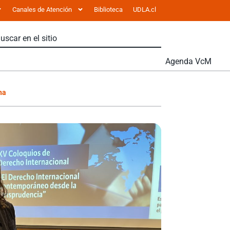
Canales de Atención
Biblioteca
UDLA.cl
Agenda VcM
na