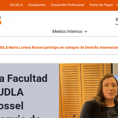
Mi UDLA
Estudiantes
Desarrollo Profesional
Portal de Pagos
Medios Internos
UDLA María Lorena Rossel participa en coloquio de Derecho Internacio
a Facultad
 UDLA
ossel