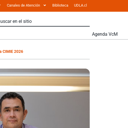
Canales de Atención
Biblioteca
UDLA.cl
Agenda VcM
va CIMIE 2026