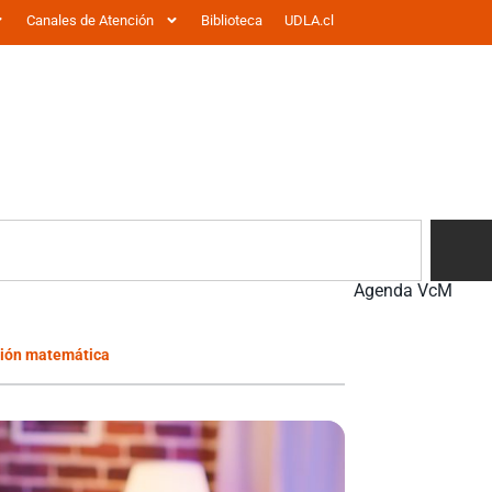
Canales de Atención
Biblioteca
UDLA.cl
Agenda VcM
ación matemática