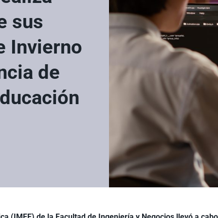
e sus
e Invierno
ncia de
educación
tica (IMFE) de la Facultad de Ingeniería y Negocios
llevó a cab