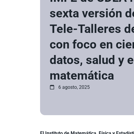
sexta versión d
Tele-Talleres d
con foco en cie
datos, salud y 
matemática
6 agosto, 2025
El
Instituto de Matemática, Física y Estadís