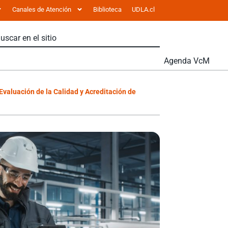
Canales de Atención
Biblioteca
UDLA.cl
Agenda VcM
Evaluación de la Calidad y Acreditación de