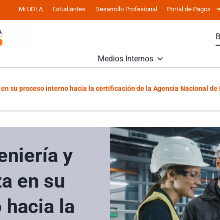
Mi UDLA
Estudiantes
Desarrollo Profesional
Portal de Pagos
Medios Internos
en su proceso interno hacia la certificación de la Agencia Nacional de 
eniería y
a en su
 hacia la