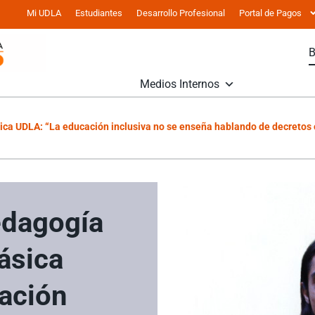
Mi UDLA
Estudiantes
Desarrollo Profesional
Portal de Pagos
Medios Internos
ca UDLA: “La educación inclusiva no se enseña hablando de decretos o
edagogía
ásica
ación