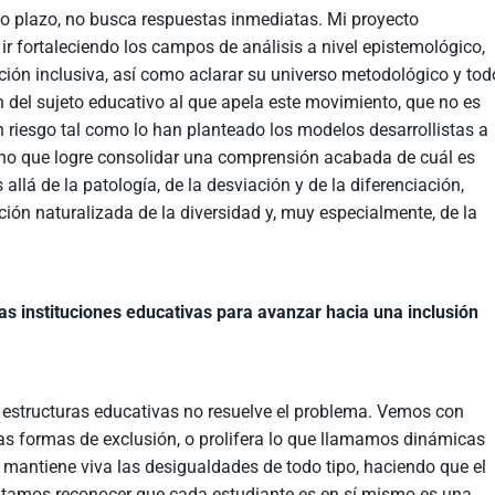
go plazo, no busca respuestas inmediatas. Mi proyecto
 ir fortaleciendo los campos de análisis a nivel epistemológico,
ación inclusiva, así como aclarar su universo metodológico y tod
n del sujeto educativo al que apela este movimiento, que no es
en riesgo tal como lo han planteado los modelos desarrollistas a
ino que logre consolidar una comprensión acabada de cuál es
llá de la patología, de la desviación y de la diferenciación,
ción naturalizada de la diversidad y, muy especialmente, de la
s instituciones educativas para avanzar hacia una inclusión
 estructuras educativas no resuelve el problema. Vemos con
 formas de exclusión, o prolifera lo que llamamos dinámicas
ca mantiene viva las desigualdades de todo tipo, haciendo que el
amos reconocer que cada estudiante es en sí mismo es una