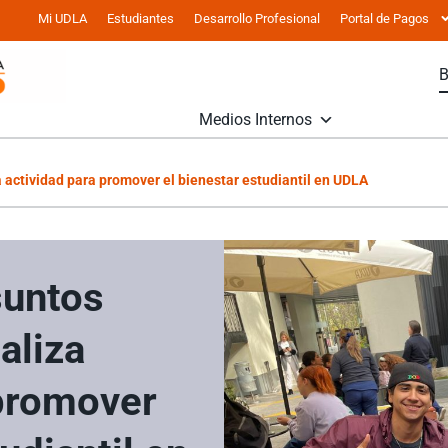
Mi UDLA
Estudiantes
Desarrollo Profesional
Portal de Pagos
Medios Internos
a actividad para promover el bienestar estudiantil en UDLA
suntos
aliza
 promover