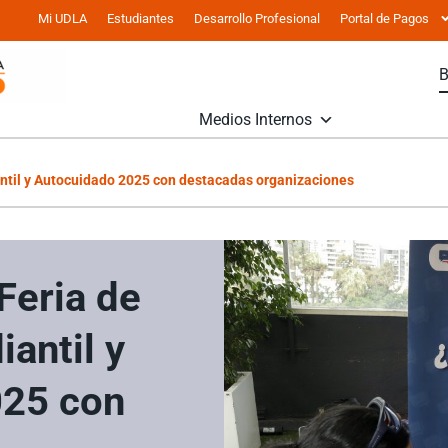
Mi UDLA
Estudiantes
Desarrollo Profesional
Portal de Pagos
Medios Internos
antil y Autocuidado 2025 con destacadas organizaciones
Feria de
iantil y
025 con