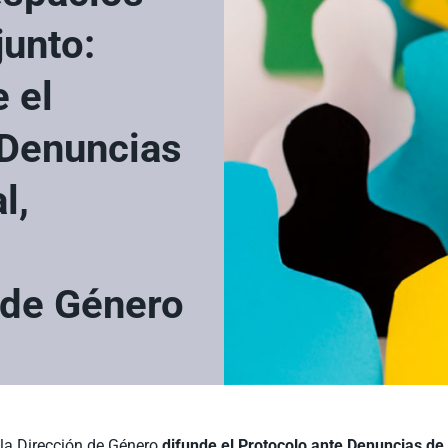
junto:
 el
 Denuncias
l,
 de Género
 la Dirección de Género
difunde el Protocolo ante Denuncias de