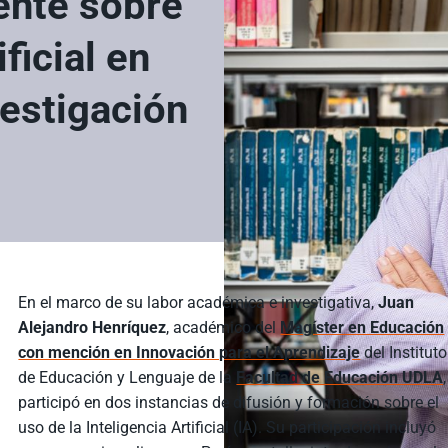
ente sobre
ificial en
vestigación
En el marco de su labor académica e investigativa,
Juan
Alejandro Henríquez
, académico del
Magíster en Educación
con mención en Innovación para el Aprendizaje
del Instituto
de Educación y Lenguaje de la
Facultad de Educación UDLA
,
participó en dos instancias de difusión y formación sobre el
uso de la Inteligencia Artificial (IA). Su participación incluyó