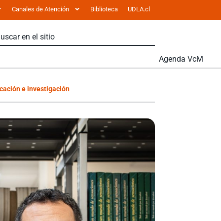
Canales de Atención
Biblioteca
UDLA.cl
Agenda VcM
cación e investigación