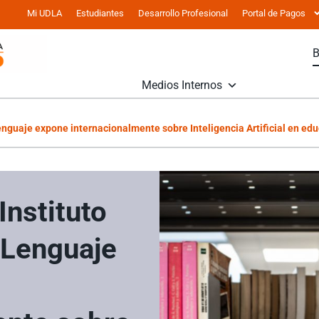
Mi UDLA
Estudiantes
Desarrollo Profesional
Portal de Pagos
Medios Internos
nguaje expone internacionalmente sobre Inteligencia Artificial en edu
Instituto
 Lenguaje