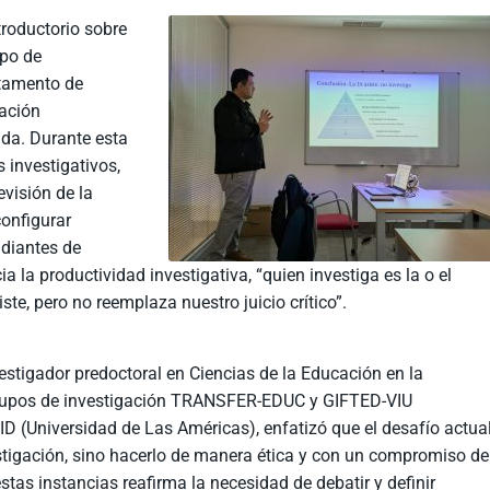
ntroductorio sobre
upo de
rtamento de
tación
ada. Durante esta
s investigativos,
visión de la
configurar
udiantes de
 la productividad investigativa, “quien investiga es la o el
ste, pero no reemplaza nuestro juicio crítico”.
stigador predoctoral en Ciencias de la Educación en la
grupos de investigación TRANSFER-EDUC y GIFTED-VIU
FID (Universidad de Las Américas), enfatizó que el desafío actua
estigación, sino hacerlo de manera ética y con un compromiso de
stas instancias reafirma la necesidad de debatir y definir