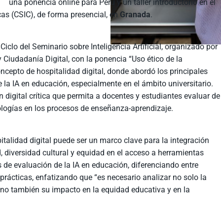
una ponencia online para Perú y un taller introductorio en el
cas (CSIC), de forma presencial, en
Granada
.
Ciclo del Seminario sobre Inteligencia Artificial, organizado por
l y Ciudadanía Digital, con la ponencia “Uso ético de la
concepto de hospitalidad digital, donde abordó los principales
e la IA en educación, especialmente en el ámbito universitario.
 digital crítica que permita a docentes y estudiantes evaluar de
logías en los procesos de enseñanza-aprendizaje.
talidad digital puede ser un marco clave para la integración
d, diversidad cultural y equidad en el acceso a herramientas
s de evaluación de la IA en educación, diferenciando entre
 prácticas, enfatizando que “es necesario analizar no solo la
sino también su impacto en la equidad educativa y en la