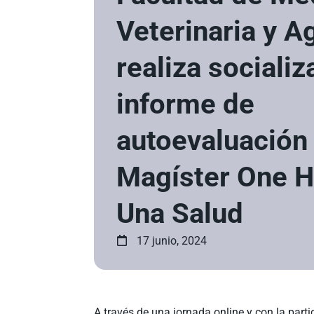
Veterinaria y 
realiza sociali
informe de
autoevaluación
Magíster One H
Una Salud
17 junio, 2024
A través de una jornada online y con la part