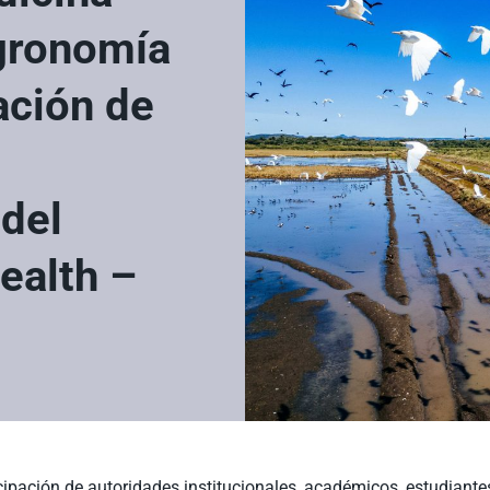
Agronomía
zación de
 del
ealth –
icipación de autoridades institucionales, académicos, estudiante