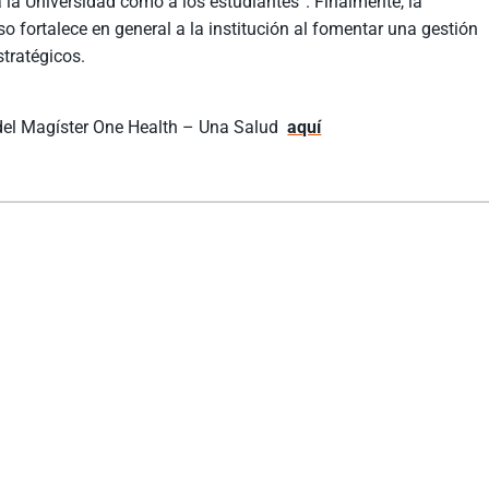
 la Universidad como a los estudiantes”. Finalmente, la
 fortalece en general a la institución al fomentar una gestión
stratégicos.
 del Magíster One Health – Una Salud
aquí