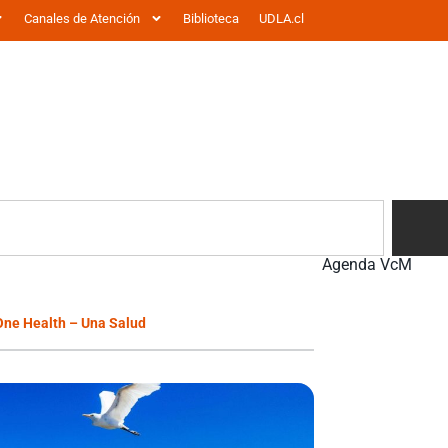
Canales de Atención
Biblioteca
UDLA.cl
Agenda VcM
 One Health – Una Salud