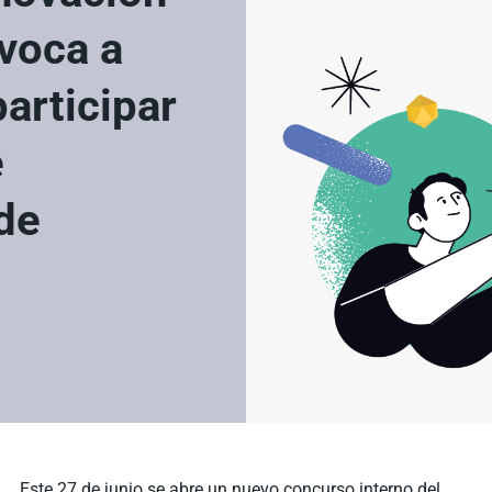
voca a
articipar
e
de
Este 27 de junio se abre un nuevo concurso interno del