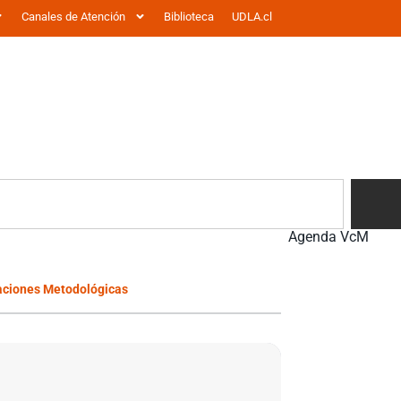
Canales de Atención
Biblioteca
UDLA.cl
Agenda VcM
vaciones Metodológicas