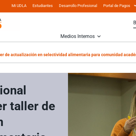
Mi UDLA
Estudiantes
Desarrollo Profesional
Portal de Pagos
Medios Internos
ller de actualización en selectividad alimentaria para comunidad acad
ional
r taller de
n