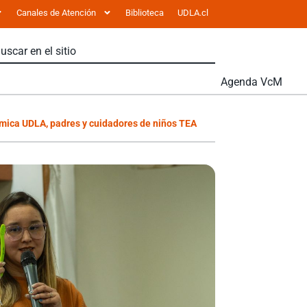
Canales de Atención
Biblioteca
UDLA.cl
Agenda VcM
émica UDLA, padres y cuidadores de niños TEA