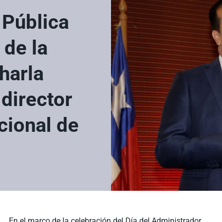
 Pública
de la
harla
director
acional de
En el marco de la celebración del Día del Administrador