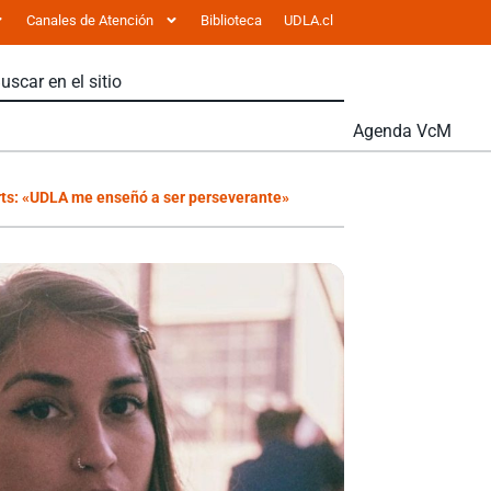
Canales de Atención
Biblioteca
UDLA.cl
Agenda VcM
rts: «UDLA me enseñó a ser perseverante»