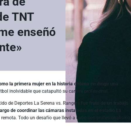
ra de
de TNT
 me enseñó
ante»
o la primera mujer en la historia chilena en dirigir una
tbol inolvidable que catapultó su carrera profesional.
rtido de Deportes La Serena vs. Rangers
fue fruto de un trabajo
go de coordinar las cámaras instaladas en el estadio La
 remota. Todo un desafío que llevó a cabo con profesionalismo