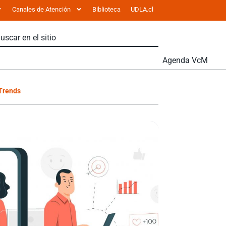
Canales de Atención
Biblioteca
UDLA.cl
Agenda VcM
 Trends