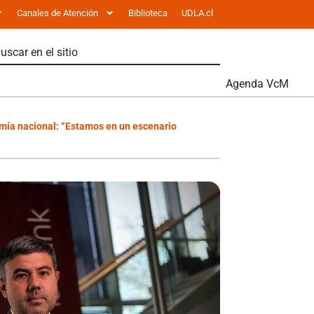
Canales de Atención
Biblioteca
UDLA.cl
Agenda VcM
omía nacional: “Estamos en un escenario