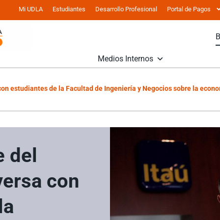
Mi UDLA
Estudiantes
Desarrollo Profesional
Portal de Pagos
Medios Internos
con estudiantes de la Facultad de Ingeniería y Negocios sobre la econ
e del
versa con
la