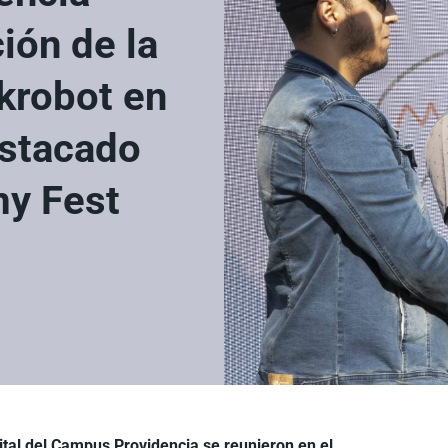
ión de la
krobot en
estacado
y Fest
ital del Campus Providencia se reunieron en el