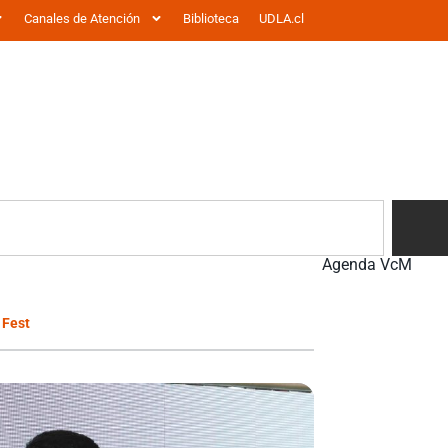
Canales de Atención
Biblioteca
UDLA.cl
Agenda VcM
 Fest