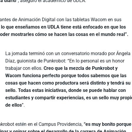
a diario
”, aseguró el académico de UDLA.
iantes de Animación Digital con las tabletas Wacom en sus
 lo que enseñamos en UDLA tiene está enfocado en que los
poder mostrarles cómo se hacen las cosas en el mundo real”.
La jornada terminó con un conversatorio morado por Ángela
Díaz, guionista de Punkrobot: “En lo personal es un honor
trabajar con ellos.
Creo que la mezcla de Punkrobot y
Wacom funciona perfecto porque todos sabemos que las
cosas que hacen como productora será distinto y tendrá su
sello. Todas estas iniciativas, donde se puede hablar con
estudiantes y compartir experiencias, es un sello muy propi
de ellos
”.
unkrobot estén en el Campus Providencia,
“es muy bonito porque
ipar y opinar sobre el desarrollo de la carrera de Animación