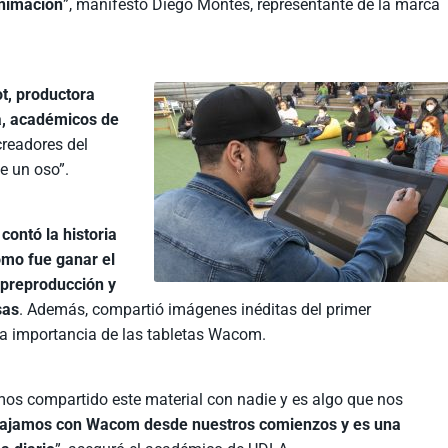
animación
”, manifestó Diego Montes, representante de la marca
ot, productora
la, académicos de
 creadores del
e un oso”.
 contó la historia
ómo fue ganar el
a preproducción y
sas
. Además, compartió imágenes inéditas del primer
 la importancia de las tabletas Wacom.
os compartido este material con nadie y es algo que nos
bajamos con Wacom desde nuestros comienzos y es una