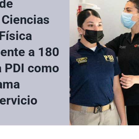
 de
 Ciencias
Física
mente a 180
la PDI como
rama
ervicio