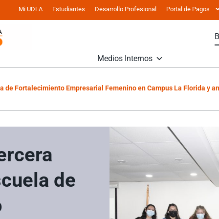
Mi UDLA
Estudiantes
Desarrollo Profesional
Portal de Pagos
Medios Internos
uela de Fortalecimiento Empresarial Femenino en Campus La Florida y a
tercera
scuela de
o