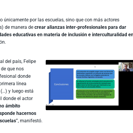
do únicamente por las escuelas, sino que con más actores
es) de manera de
crear alianzas inter-profesionales para dar
ades educativas en materia de inclusión e interculturalidad e
ón.
l del país, Felipe
 de que nos
ofesional donde
primera línea
(…) y luego está
l donde el actor
mo ámbito
responde hacernos
escuelas
”, manifestó.