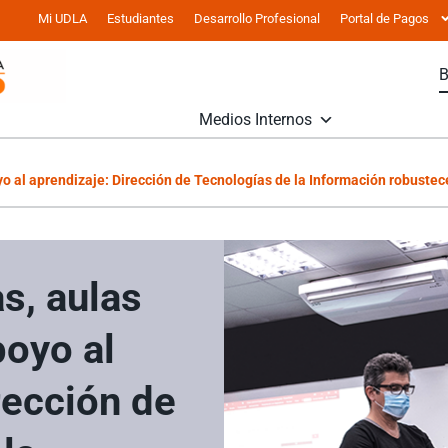
Mi UDLA
Estudiantes
Desarrollo Profesional
Portal de Pagos
Medios Internos
yo al aprendizaje: Dirección de Tecnologías de la Información robustece
as, aulas
poyo al
rección de