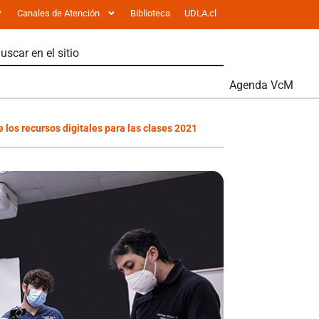
Canales de Atención
Biblioteca
UDLA.cl
Agenda VcM
 los recursos digitales para las clases 2021