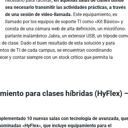
necesario para facilitar
, en aquellas salas de clases donde
sea necesario transmitir las actividades prácticas, a través
de una sesión de video-llamada.
Este equipamiento, es
llamado por los equipos de soporte TI como «Kit Básico» y
consta de una cámara web de alta definición, un micrófono-
parlante inalámbrico Jabra, un extensor USB, un trípode com
 de clase. Dado el buen resultado de esta solución y para
entos de TI de cada campus, se encuentran coordinando
er y contar siempre con un stock crítico que permita la
iento para clases híbridas (HyFlex) 
plementado 10 nuevas salas con tecnología de avanzada, qu
nominadas «HyFlex», que incluye equipamiento para el